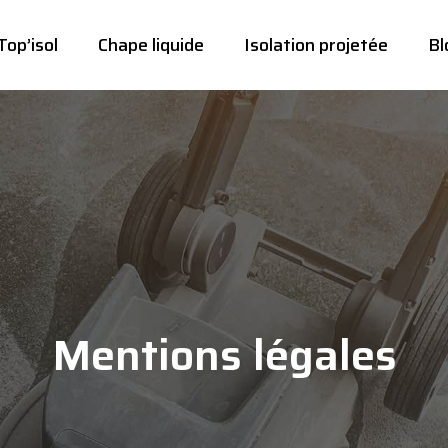
Top’isol
Chape liquide
Isolation projetée
Bl
Mentions
légales