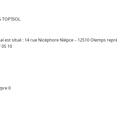
LS TOP’ISOL
al est situé : 14 rue Nicéphore Nièpce – 12510 Olemps repr
 05 10
ypre 0