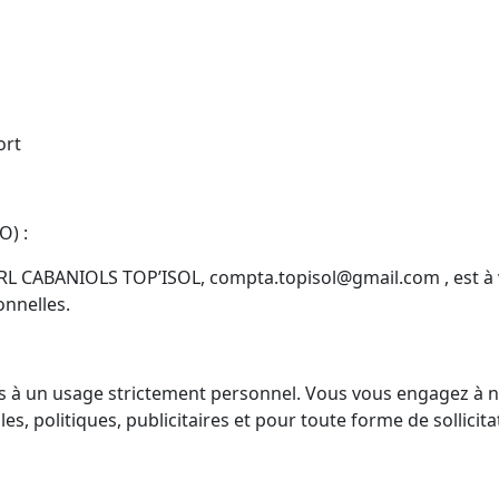
ort
O) :
SARL CABANIOLS TOP’ISOL,
compta.topisol@gmail.com
, est 
onnelles.
vés à un usage strictement personnel. Vous vous engagez à ne
es, politiques, publicitaires et pour toute forme de sollic