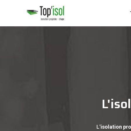
L'iso
L'
isolation pr