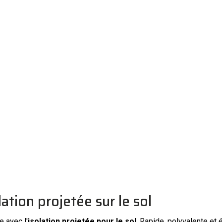
ation projetée sur le sol
e avec l'
isolation projetée pour le sol
. Rapide, polyvalente et