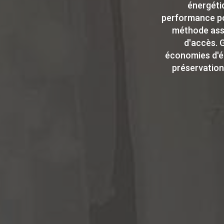
énergétiq
performance pou
méthode ass
d'accès. G
économies d'én
préservation