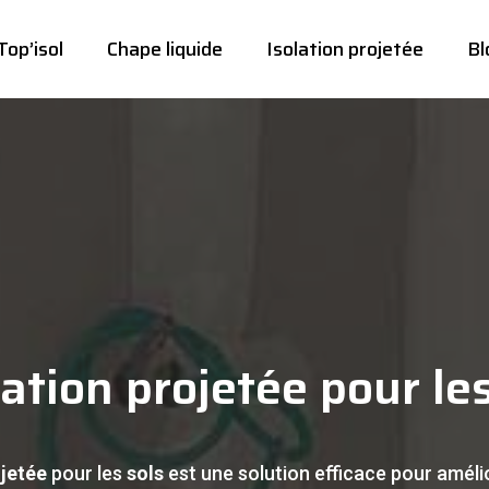
Top’isol
Chape liquide
Isolation projetée
Bl
lation projetée pour
le
ojetée
pour les
sols
est une solution efficace pour amélio