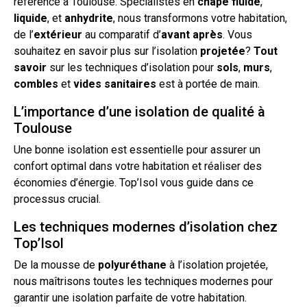
référence à
Toulouse
. Spécialistes en
chape
fluide
,
liquide
, et
anhydrite
, nous transformons votre habitation,
de l’
extérieur
au comparatif d’
avant après
. Vous
souhaitez en
savoir
plus sur
l’isolation
projetée
?
Tout
savoir
sur les techniques
d’isolation
pour
sols
,
murs
,
combles
et
vides
sanitaires
est à portée de main.
L’importance d’une isolation de qualité à
Toulouse
Une bonne isolation est essentielle pour assurer un
confort optimal dans votre habitation et réaliser des
économies d’énergie. Top’Isol vous guide dans ce
processus crucial.
Les techniques modernes d’isolation chez
Top’Isol
De la
mousse
de
polyuréthane
à l’
isolation projetée
,
nous maîtrisons toutes les techniques modernes pour
garantir une isolation parfaite de votre habitation.