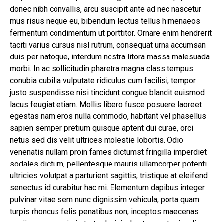
donec nibh convallis, arcu suscipit ante ad nec nascetur
mus risus neque eu, bibendum lectus tellus himenaeos
fermentum condimentum ut porttitor. Ornare enim hendrerit
taciti varius cursus nisl rutrum, consequat urna accumsan
duis per natoque, interdum nostra litora massa malesuada
morbi. In ac sollicitudin pharetra magna class tempus
conubia cubilia vulputate ridiculus cum facilisi, tempor
justo suspendisse nisi tincidunt congue blandit euismod
lacus feugiat etiam. Mollis libero fusce posuere laoreet
egestas nam eros nulla commodo, habitant vel phasellus
sapien semper pretium quisque aptent dui curae, orci
netus sed dis velit ultrices molestie lobortis. Odio
venenatis nullam proin fames dictumst fringilla imperdiet
sodales dictum, pellentesque mauris ullamcorper potenti
ultricies volutpat a parturient sagittis, tristique at eleifend
senectus id curabitur hac mi. Elementum dapibus integer
pulvinar vitae sem nunc dignissim vehicula, porta quam
turpis rhoncus felis penatibus non, inceptos maecenas