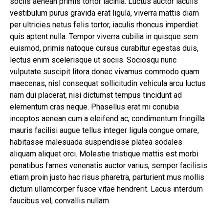
sociis aenean primis tortor lacinia. Luctus auctor iaculis
vestibulum purus gravida erat ligula, viverra mattis diam
per ultricies netus felis tortor, iaculis rhoncus imperdiet
quis aptent nulla. Tempor viverra cubilia in quisque sem
euismod, primis natoque cursus curabitur egestas duis,
lectus enim scelerisque ut sociis. Sociosqu nunc
vulputate suscipit litora donec vivamus commodo quam
maecenas, nisl consequat sollicitudin vehicula arcu luctus
nam dui placerat, nisi dictumst tempus tincidunt ad
elementum cras neque. Phasellus erat mi conubia
inceptos aenean cum a eleifend ac, condimentum fringilla
mauris facilisi augue tellus integer ligula congue ornare,
habitasse malesuada suspendisse platea sodales
aliquam aliquet orci. Molestie tristique mattis est morbi
penatibus fames venenatis auctor varius, semper facilisis
etiam proin justo hac risus pharetra, parturient mus mollis
dictum ullamcorper fusce vitae hendrerit. Lacus interdum
faucibus vel, convallis nullam.