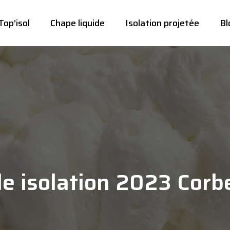
Top’isol
Chape liquide
Isolation projetée
Bl
e isolation 2023 Corb