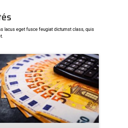
tés
as lacus eget fusce feugiat dictumst class, quis
t.