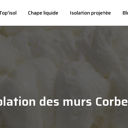
Top’isol
Chape liquide
Isolation projetée
Bl
olation des murs Corbe