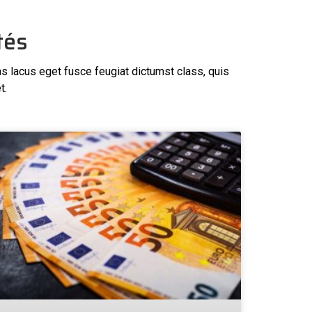
tés
as lacus eget fusce feugiat dictumst class, quis
t.