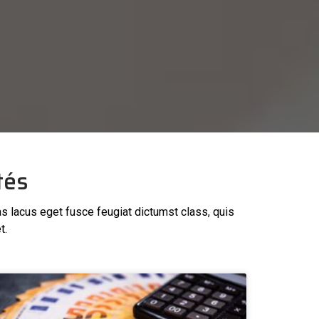
tés
as lacus eget fusce feugiat dictumst class, quis
t.