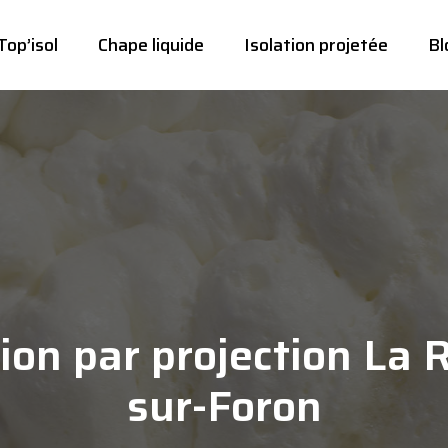
Top’isol
Chape liquide
Isolation projetée
Bl
tion par projection La 
sur-Foron