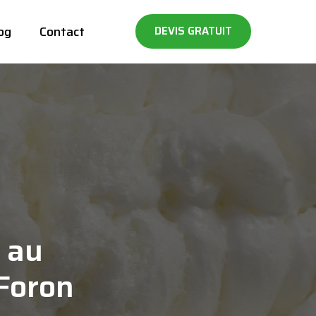
og
Contact
DEVIS GRATUIT
 au
-Foron