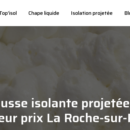
Top’isol
Chape liquide
Isolation projetée
Bl
usse isolante projetée
eur prix La Roche-sur