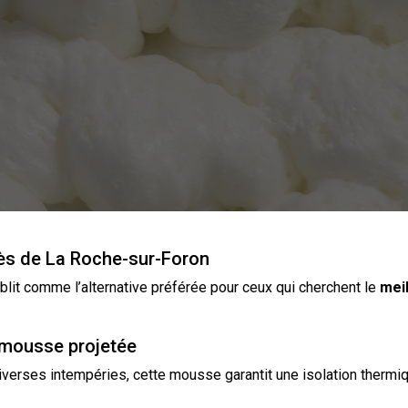
près de La Roche-sur-Foron
blit comme l’alternative préférée pour ceux qui cherchent le
meil
 mousse projetée
diverses intempéries, cette mousse garantit une
isolation
thermiq