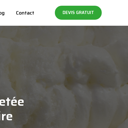
og
Contact
DEVIS GRATUIT
etée
ire