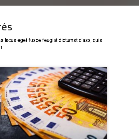
tés
as lacus eget fusce feugiat dictumst class, quis
t.