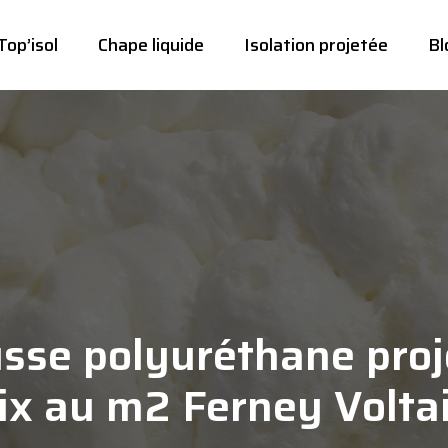
Top’isol
Chape liquide
Isolation projetée
Bl
sse polyuréthane proj
ix au m2 Ferney Volta