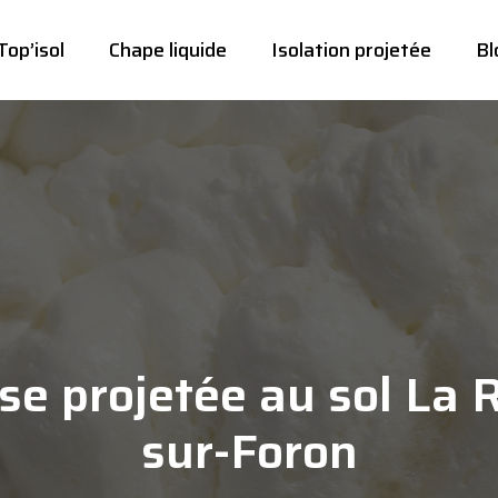
Top’isol
Chape liquide
Isolation projetée
Bl
e projetée au sol La 
sur-Foron