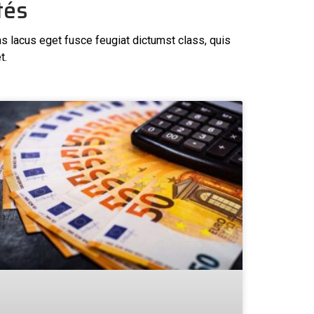
tés
as lacus eget fusce feugiat dictumst class, quis
t.