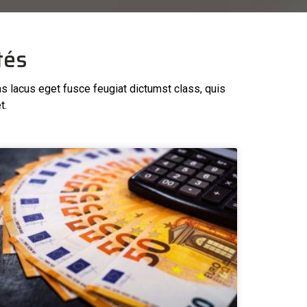
tés
as lacus eget fusce feugiat dictumst class, quis
t.