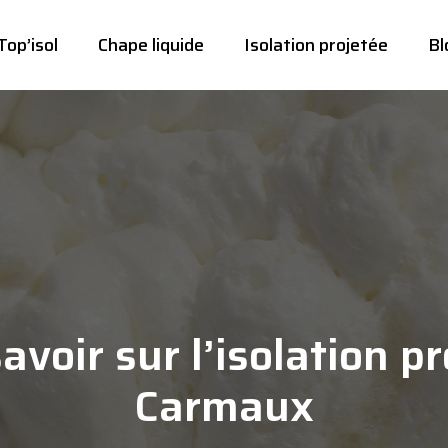
Top’isol
Chape liquide
Isolation projetée
Bl
avoir sur l’isolation p
Carmaux