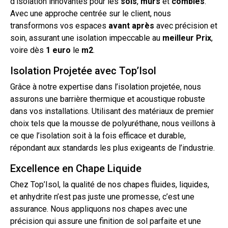
d’isolation
innovantes pour les
sols
,
murs
et
combles
.
Avec une approche centrée sur le client, nous
transformons vos espaces
avant après
avec précision et
soin, assurant une isolation impeccable au
meilleur
Prix
,
voire dès
1 euro
le
m2
.
Isolation Projetée avec Top’Isol
Grâce à notre expertise dans l’
isolation projetée
, nous
assurons une barrière thermique et acoustique robuste
dans vos installations. Utilisant des matériaux de premier
choix tels que la
mousse
de
polyuréthane
, nous veillons à
ce que l’isolation soit à la fois efficace et durable,
répondant aux standards les plus exigeants de l’industrie.
Excellence en Chape Liquide
Chez Top’Isol, la qualité de nos chapes fluides, liquides,
et
anhydrite
n’est pas juste une promesse, c’est une
assurance. Nous appliquons nos chapes avec une
précision qui assure une finition de
sol
parfaite et une